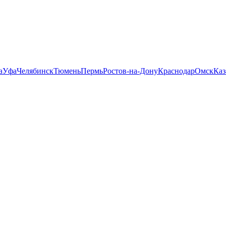
а
Уфа
Челябинск
Тюмень
Пермь
Ростов-на-Дону
Краснодар
Омск
Каз