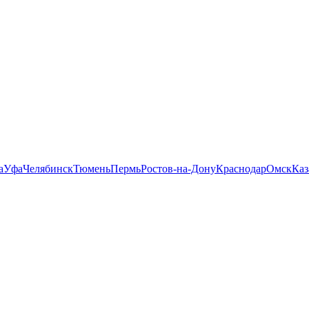
а
Уфа
Челябинск
Тюмень
Пермь
Ростов-на-Дону
Краснодар
Омск
Каз