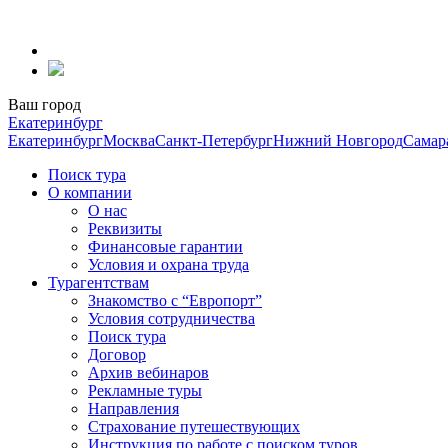
Перейти
к
содержанию
Ваш город
Екатеринбург
Екатеринбург
Москва
Санкт-Петербург
Нижний Новгород
Самар
Поиск тура
О компании
О нас
Реквизиты
Финансовые гарантии
Условия и охрана труда
Турагентствам
Знакомство с “Европорт”
Условия сотрудничества
Поиск тура
Договор
Архив вебинаров
Рекламные туры
Направления
Страхование путешествующих
Инструкция по работе с поиском туров