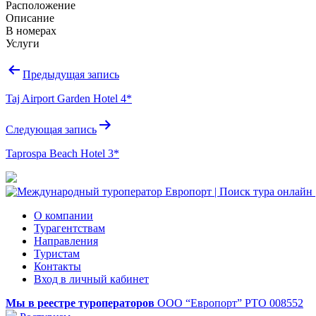
Расположение
Описание
В номерах
Услуги
Навигация
Предыдущая запись
по
Taj Airport Garden Hotel 4*
записям
Следующая запись
Taprospa Beach Hotel 3*
О компании
Турагентствам
Направления
Туристам
Контакты
Вход в личный кабинет
Мы в реестре туроператоров
ООО “Европорт”
РТО 008552