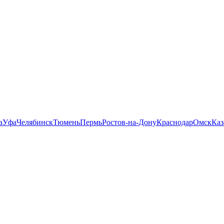
а
Уфа
Челябинск
Тюмень
Пермь
Ростов-на-Дону
Краснодар
Омск
Каз