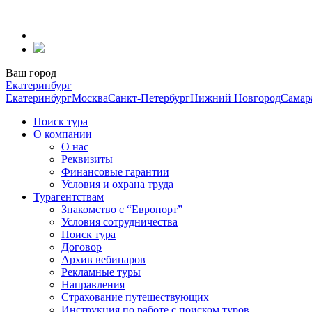
Перейти
к
содержанию
Ваш город
Екатеринбург
Екатеринбург
Москва
Санкт-Петербург
Нижний Новгород
Самар
Поиск тура
О компании
О нас
Реквизиты
Финансовые гарантии
Условия и охрана труда
Турагентствам
Знакомство с “Европорт”
Условия сотрудничества
Поиск тура
Договор
Архив вебинаров
Рекламные туры
Направления
Страхование путешествующих
Инструкция по работе с поиском туров