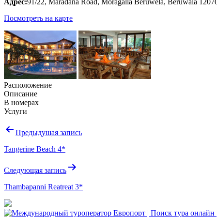
Адрес:
91/22, Maradana Road, Moragalla Beruwela, Beruwala 120
Посмотреть на карте
Расположение
Описание
В номерах
Услуги
Навигация
Предыдущая запись
по
Tangerine Beach 4*
записям
Следующая запись
Thambapanni Reatreat 3*