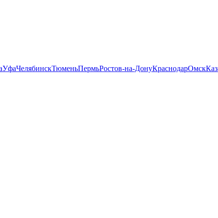
а
Уфа
Челябинск
Тюмень
Пермь
Ростов-на-Дону
Краснодар
Омск
Каз