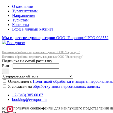
О компании
Турагентствам
Направления
Туристам
Контакты
Вход в личный кабинет
Мы в реестре туроператоров
ООО “Европорт”
РТО 008552
Ростуризм
Политика обработки персональных данных ООО "Европорт"
Политика обработки персональных данных ООО "Европорт.ру"
E-mail
→
Ознакомлен с
Политикой обработки и защиты персональны
Я согласен на
обработку моих персональных данных
+7 (343) 385 60 67
booking@evroport.ru
Мы используем cookie-файлы для наилучшего представления наш
Принять