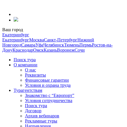
Перейти
к
содержанию
Ваш город
Екатеринбург
Екатеринбург
Москва
Санкт-Петербург
Нижний
Новгород
Самара
Уфа
Челябинск
Тюмень
Пермь
Ростов-на-
Дону
Краснодар
Омск
Казань
Воронеж
Сочи
Поиск тура
О компании
О нас
Реквизиты
Финансовые гарантии
Условия и охрана труда
Турагентствам
Знакомство с “Европорт”
Условия сотрудничества
Поиск тура
Договор
Архив вебинаров
Рекламные туры
Направления