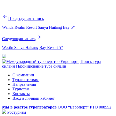
Навигация
Предыдущая запись
по
Wanda Realm Resort Sanya Haitang Bay 5*
записям
Следующая запись
Westin Sanya Haitang Bay Resort 5*
О компании
Турагентствам
Направления
Туристам
Контакты
Вход в личный кабинет
Мы в реестре туроператоров
ООО “Европорт”
РТО 008552
Ростуризм