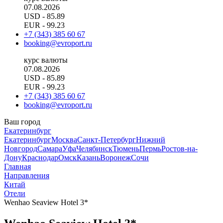
07.08.2026
USD
- 85.89
EUR
- 99.23
+7 (343) 385 60 67
booking@evroport.ru
курс валюты
07.08.2026
USD
- 85.89
EUR
- 99.23
+7 (343) 385 60 67
booking@evroport.ru
Ваш город
Екатеринбург
Екатеринбург
Москва
Санкт-Петербург
Нижний
Новгород
Самара
Уфа
Челябинск
Тюмень
Пермь
Ростов-на-
Дону
Краснодар
Омск
Казань
Воронеж
Сочи
Главная
Направления
Китай
Отели
Wenhao Seaview Hotel 3*