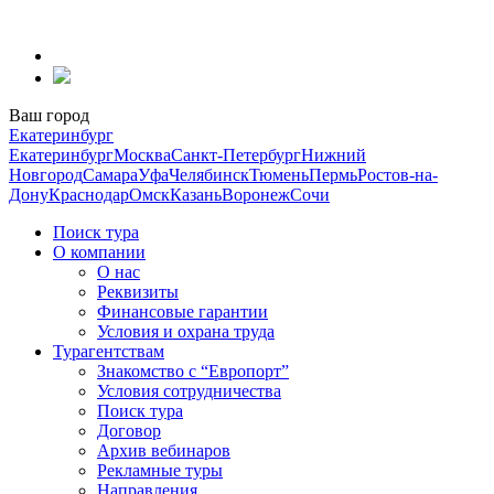
Перейти
к
содержанию
Ваш город
Екатеринбург
Екатеринбург
Москва
Санкт-Петербург
Нижний
Новгород
Самара
Уфа
Челябинск
Тюмень
Пермь
Ростов-на-
Дону
Краснодар
Омск
Казань
Воронеж
Сочи
Поиск тура
О компании
О нас
Реквизиты
Финансовые гарантии
Условия и охрана труда
Турагентствам
Знакомство с “Европорт”
Условия сотрудничества
Поиск тура
Договор
Архив вебинаров
Рекламные туры
Направления