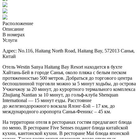
Расположение
Описание
В номерах
Услуги
Адрес: No.116, Haitang North Road, Haitang Bay, 572013 Санья,
Китай
Отель Westin Sanya Haitang Bay Resort находится в бухте
Хайтань-Бей в городе Санья, около пляжа с белым песком
протяженностью 500 метров. Добраться до торгового центра
беспошлинной торговли можно за 5 минут ходьбы, до острова
Учжичжоу за 20 минут, до курортного термального комплекса
Zhujiang Nantian за 10 минут, до гольф-клуба Shenquan
International — 15 минут езды. Расстояние
до железнодорожного вокзала Ялонг-Бэй – 17 км, до
международного аэропорта Санья-Феникс – 45 км.
На территории отеля в ресторанах гостям предлагают блюда
по меню. В ресторане Five Senses подают блюда китайской
кухни, кантонской кухни. В ресторане Mai блюда японской
кухни. Также гости могут отдохнуть возле открытых