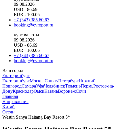
09.08.2026
USD
- 86.69
EUR
- 100.05
+7 (343) 385 60 67
booking@evroport.ru
курс валюты
09.08.2026
USD
- 86.69
EUR
- 100.05
+7 (343) 385 60 67
booking@evroport.ru
Ваш город
Екатеринбург
Екатеринбург
Москва
Санкт-Петербург
Нижний
Новгород
Самара
Уфа
Челябинск
Тюмень
Пермь
Ростов-на-
Дону
Краснодар
Омск
Казань
Воронеж
Сочи
Главная
Направления
Китай
Отели
Westin Sanya Haitang Bay Resort 5*