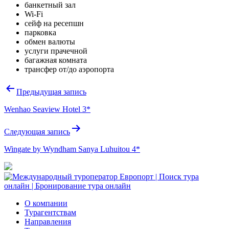
банкетный зал
Wi-Fi
сейф на ресепшн
парковка
обмен валюты
услуги прачечной
багажная комната
трансфер от/до аэропорта
Навигация
Предыдущая запись
по
Wenhao Seaview Hotel 3*
записям
Следующая запись
Wingate by Wyndham Sanya Luhuitou 4*
О компании
Турагентствам
Направления