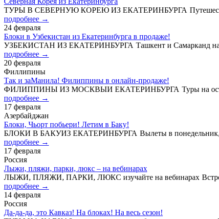
Северная Корея из Екатеринбурга
ТУРЫ В СЕВЕРНУЮ КОРЕЮ ИЗ ЕКАТЕРИНБУРГА Путешествие, 
подробнее →
24 февраля
Блоки в Узбекистан из Екатеринбурга в продаже!
УЗБЕКИСТАН ИЗ ЕКАТЕРИНБУРГА Ташкент и Самарканд на бл
подробнее →
20 февраля
Филлипины
Так и заМанила! Филиппины в онлайн-продаже!
ФИЛИППИНЫ ИЗ МОСКВЫИ ЕКАТЕРИНБУРГА Туры на острова
подробнее →
17 февраля
Азербайджан
Блоки, Чьорт побьери! Летим в Баку!
БЛОКИ В БАКУИЗ ЕКАТЕРИНБУРГА Вылеты в понедельник, чет
подробнее →
17 февраля
Россия
Лыжи, пляжи, парки, люкс – на вебинарах
ЛЫЖИ, ПЛЯЖИ, ПАРКИ, ЛЮКС изучайте на вебинарах Встреча
подробнее →
14 февраля
Россия
Да-да-да, это Кавказ! На блоках! На весь сезон!