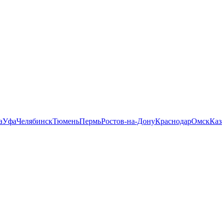
а
Уфа
Челябинск
Тюмень
Пермь
Ростов-на-Дону
Краснодар
Омск
Каз