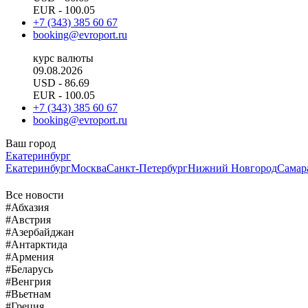
EUR
- 100.05
+7 (343) 385 60 67
booking@evroport.ru
курс валюты
09.08.2026
USD
- 86.69
EUR
- 100.05
+7 (343) 385 60 67
booking@evroport.ru
Ваш город
Екатеринбург
Екатеринбург
Москва
Санкт-Петербург
Нижний Новгород
Самар
Все новости
#Абхазия
#Австрия
#Азербайджан
#Антарктида
#Армения
#Беларусь
#Венгрия
#Вьетнам
#Греция