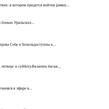
в котором придется войтив рамки...
оках Уральских...
 Себу и Бохольдоступны к...
верг и субботу.Включен багаж...
емся в эфире в...