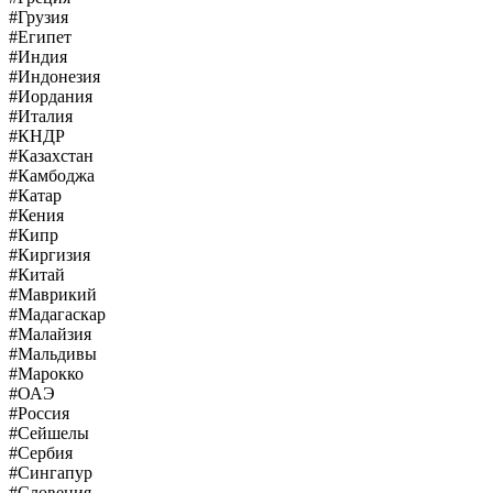
#Грузия
#Египет
#Индия
#Индонезия
#Иордания
#Италия
#КНДР
#Казахстан
#Камбоджа
#Катар
#Кения
#Кипр
#Киргизия
#Китай
#Маврикий
#Мадагаскар
#Малайзия
#Мальдивы
#Марокко
#ОАЭ
#Россия
#Сейшелы
#Сербия
#Сингапур
#Словения