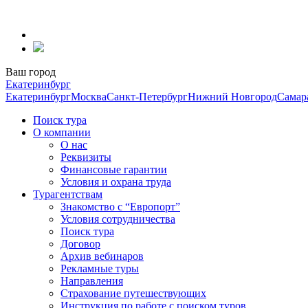
Перейти
к
содержанию
Ваш город
Екатеринбург
Екатеринбург
Москва
Санкт-Петербург
Нижний Новгород
Самар
Поиск тура
О компании
О нас
Реквизиты
Финансовые гарантии
Условия и охрана труда
Турагентствам
Знакомство с “Европорт”
Условия сотрудничества
Поиск тура
Договор
Архив вебинаров
Рекламные туры
Направления
Страхование путешествующих
Инструкция по работе с поиском туров