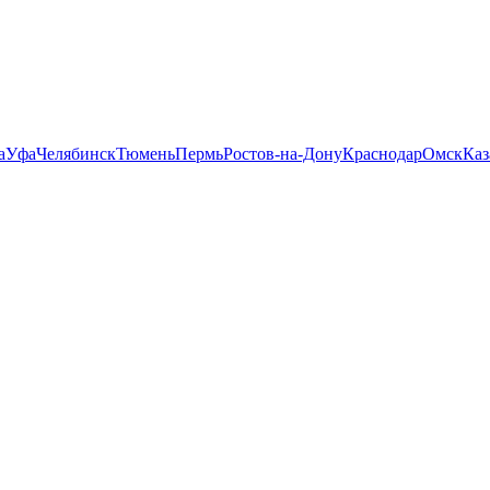
а
Уфа
Челябинск
Тюмень
Пермь
Ростов-на-Дону
Краснодар
Омск
Каз