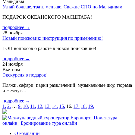
Мальдивы
Узнай больше, трать меньше. Свежие СПО по Мальдивам.
ПОДАРОК ОКЕАНСКОГО МАСШТАБА!
подробнее →
28 ноября
Новый поисковик: инструкция по применению!
ТОП вопросов о работе в новом поисковике!
подробнее →
24 ноября
Вьетнам
Экскурсия в подарок!
Пляжи, сафари, парки развлечений, музыкальные шоу, тюрьма
и жемчуг…
подробнее →
Пагинация
1.
2.
…
9.
10.
11.
12.
13.
14.
15.
16.
17.
18.
19.
записей
О компании