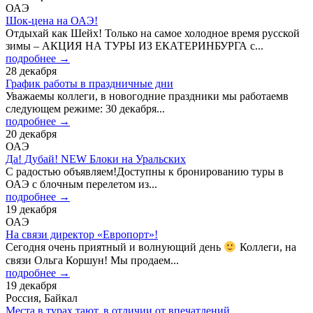
ОАЭ
Шок-цена на ОАЭ!
Отдыхай как Шейх! Только на самое холодное время русской
зимы – АКЦИЯ НА ТУРЫ ИЗ ЕКАТЕРИНБУРГА с...
подробнее →
28 декабря
График работы в праздничные дни
Уважаемы коллеги, в новогодние праздники мы работаемв
следующем режиме: 30 декабря...
подробнее →
20 декабря
ОАЭ
Да! Дубай! NEW Блоки на Уральских
С радостью объявляем!Доступны к бронированию туры в
ОАЭ с блочным перелетом из...
подробнее →
19 декабря
ОАЭ
​​На связи директор «Европорт»!
Сегодня очень приятный и волнующий день
Коллеги, на
связи Ольга Коршун! Мы продаем...
подробнее →
19 декабря
Россия, Байкал
Места в турах тают, в отличии от впечатлений