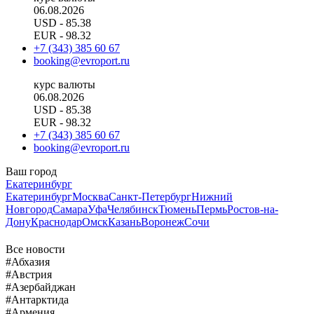
06.08.2026
USD
- 85.38
EUR
- 98.32
+7 (343) 385 60 67
booking@evroport.ru
курс валюты
06.08.2026
USD
- 85.38
EUR
- 98.32
+7 (343) 385 60 67
booking@evroport.ru
Ваш город
Екатеринбург
Екатеринбург
Москва
Санкт-Петербург
Нижний
Новгород
Самара
Уфа
Челябинск
Тюмень
Пермь
Ростов-на-
Дону
Краснодар
Омск
Казань
Воронеж
Сочи
Все новости
#Абхазия
#Австрия
#Азербайджан
#Антарктида
#Армения