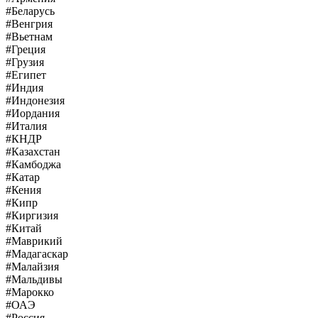
#Беларусь
#Венгрия
#Вьетнам
#Греция
#Грузия
#Египет
#Индия
#Индонезия
#Иордания
#Италия
#КНДР
#Казахстан
#Камбоджа
#Катар
#Кения
#Кипр
#Киргизия
#Китай
#Маврикий
#Мадагаскар
#Малайзия
#Мальдивы
#Марокко
#ОАЭ
#Россия