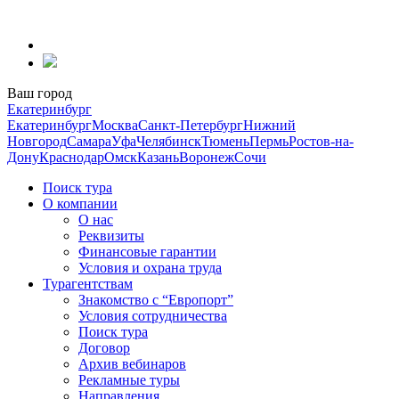
Перейти
к
содержанию
Ваш город
Екатеринбург
Екатеринбург
Москва
Санкт-Петербург
Нижний
Новгород
Самара
Уфа
Челябинск
Тюмень
Пермь
Ростов-на-
Дону
Краснодар
Омск
Казань
Воронеж
Сочи
Поиск тура
О компании
О нас
Реквизиты
Финансовые гарантии
Условия и охрана труда
Турагентствам
Знакомство с “Европорт”
Условия сотрудничества
Поиск тура
Договор
Архив вебинаров
Рекламные туры
Направления