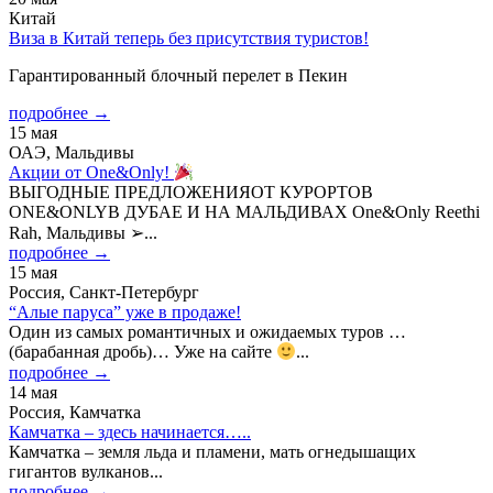
Китай
Виза в Китай теперь без присутствия туристов!
Гарантированный блочный перелет в Пекин
подробнее →
15 мая
ОАЭ, Мальдивы
Акции от One&Only!
ВЫГОДНЫЕ ПРЕДЛОЖЕНИЯОТ КУРОРТОВ
ONE&ONLYВ ДУБАЕ И НА МАЛЬДИВАХ One&Only Reethi
Rah, Мальдивы ➢...
подробнее →
15 мая
Россия, Санкт-Петербург
“Алые паруса” уже в продаже!
Один из самых романтичных и ожидаемых туров …
(барабанная дробь)… Уже на сайте
...
подробнее →
14 мая
Россия, Камчатка
Камчатка – здесь начинается…..
Камчатка – земля льда и пламени, мать огнедышащих
гигантов вулканов...
подробнее →