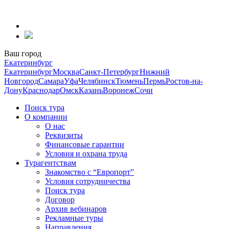
Перейти
к
содержанию
Ваш город
Екатеринбург
Екатеринбург
Москва
Санкт-Петербург
Нижний
Новгород
Самара
Уфа
Челябинск
Тюмень
Пермь
Ростов-на-
Дону
Краснодар
Омск
Казань
Воронеж
Сочи
Поиск тура
О компании
О нас
Реквизиты
Финансовые гарантии
Условия и охрана труда
Турагентствам
Знакомство с “Европорт”
Условия сотрудничества
Поиск тура
Договор
Архив вебинаров
Рекламные туры
Направления