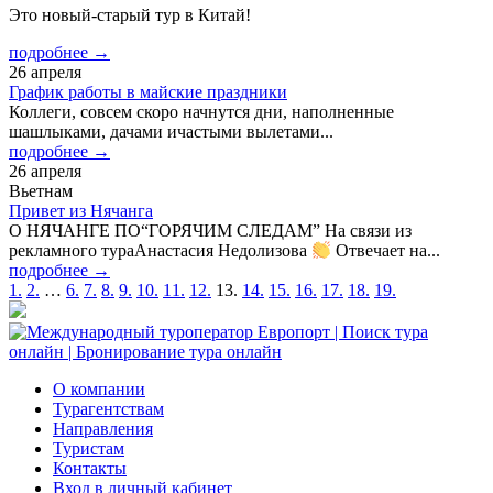
Это новый-старый тур в Китай!
подробнее →
26 апреля
График работы в майские праздники
Коллеги, совсем скоро начнутся дни, наполненные
шашлыками, дачами ичастыми вылетами...
подробнее →
26 апреля
Вьетнам
Привет из Нячанга
О НЯЧАНГЕ ПО“ГОРЯЧИМ СЛЕДАМ” На связи из
рекламного тураАнастасия Недолизова
Отвечает на...
подробнее →
Пагинация
1.
2.
…
6.
7.
8.
9.
10.
11.
12.
13.
14.
15.
16.
17.
18.
19.
записей
О компании
Турагентствам
Направления
Туристам
Контакты
Вход в личный кабинет