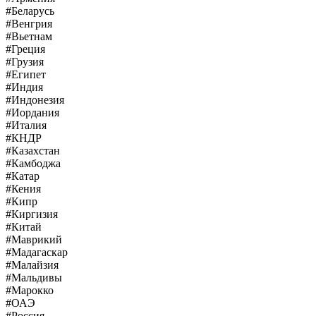
#Беларусь
#Венгрия
#Вьетнам
#Греция
#Грузия
#Египет
#Индия
#Индонезия
#Иордания
#Италия
#КНДР
#Казахстан
#Камбоджа
#Катар
#Кения
#Кипр
#Киргизия
#Китай
#Маврикий
#Мадагаскар
#Малайзия
#Мальдивы
#Марокко
#ОАЭ
#Россия