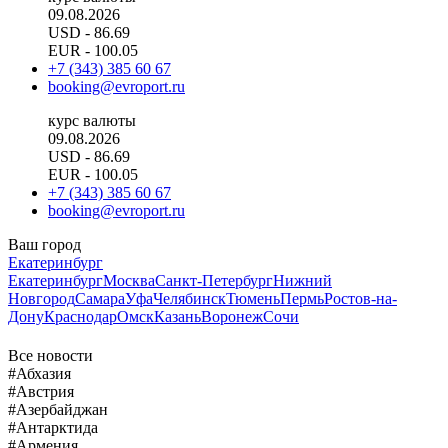
09.08.2026
USD
- 86.69
EUR
- 100.05
+7 (343) 385 60 67
booking@evroport.ru
курс валюты
09.08.2026
USD
- 86.69
EUR
- 100.05
+7 (343) 385 60 67
booking@evroport.ru
Ваш город
Екатеринбург
Екатеринбург
Москва
Санкт-Петербург
Нижний
Новгород
Самара
Уфа
Челябинск
Тюмень
Пермь
Ростов-на-
Дону
Краснодар
Омск
Казань
Воронеж
Сочи
Все новости
#Абхазия
#Австрия
#Азербайджан
#Антарктида
#Армения