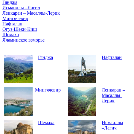
Гянджа
Исмаиллы –Лагич
Ленкаран – Масаллы-Лерик
Мингячевир
Нафталан
Огуз-Шеки-Киш
Шемаха
Яламинское взморье
Гянджа
Нафталан
Мингячевир
Ленкаран –
Масаллы-
Лерик
Шемаха
Исмаиллы
–Лагич