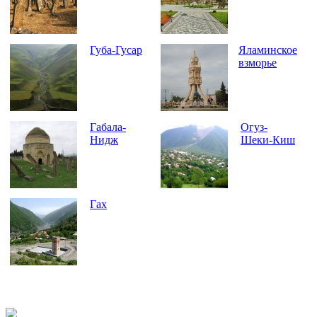
Губа-Гусар
Яламинское
взморье
Габала-
Огуз-
Нидж
Шеки-Киш
Гах