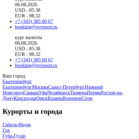
06.08.2026
USD
- 85.38
EUR
- 98.32
+7 (343) 385 60 67
booking@evroport.ru
курс валюты
06.08.2026
USD
- 85.38
EUR
- 98.32
+7 (343) 385 60 67
booking@evroport.ru
Ваш город
Екатеринбург
Екатеринбург
Москва
Санкт-Петербург
Нижний
Новгород
Самара
Уфа
Челябинск
Тюмень
Пермь
Ростов-на-
Дону
Краснодар
Омск
Казань
Воронеж
Сочи
Курорты и города
Габала-Нидж
Гах
Губа-Гусар