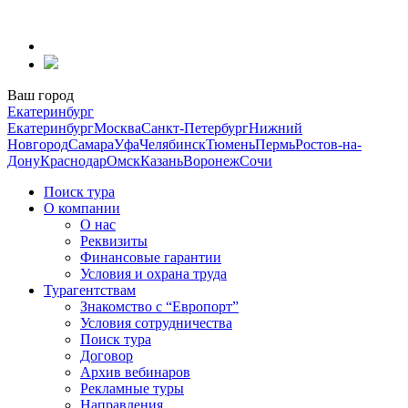
Перейти
к
содержанию
Ваш город
Екатеринбург
Екатеринбург
Москва
Санкт-Петербург
Нижний
Новгород
Самара
Уфа
Челябинск
Тюмень
Пермь
Ростов-на-
Дону
Краснодар
Омск
Казань
Воронеж
Сочи
Поиск тура
О компании
О нас
Реквизиты
Финансовые гарантии
Условия и охрана труда
Турагентствам
Знакомство с “Европорт”
Условия сотрудничества
Поиск тура
Договор
Архив вебинаров
Рекламные туры
Направления