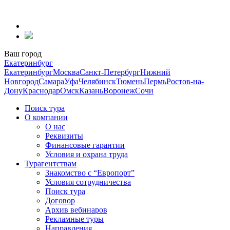
Перейти
к
содержанию
Ваш город
Екатеринбург
Екатеринбург
Москва
Санкт-Петербург
Нижний
Новгород
Самара
Уфа
Челябинск
Тюмень
Пермь
Ростов-на-
Дону
Краснодар
Омск
Казань
Воронеж
Сочи
Поиск тура
О компании
О нас
Реквизиты
Финансовые гарантии
Условия и охрана труда
Турагентствам
Знакомство с “Европорт”
Условия сотрудничества
Поиск тура
Договор
Архив вебинаров
Рекламные туры
Направления