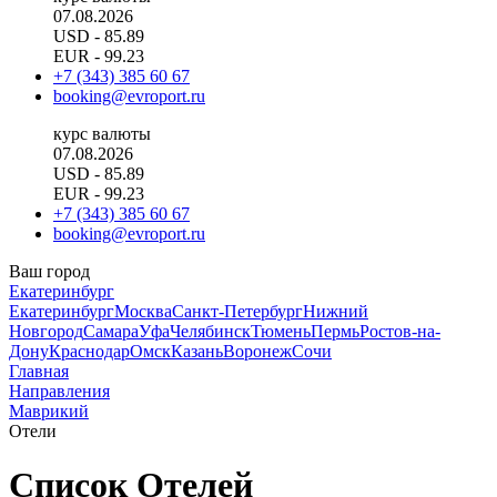
07.08.2026
USD
- 85.89
EUR
- 99.23
+7 (343) 385 60 67
booking@evroport.ru
курс валюты
07.08.2026
USD
- 85.89
EUR
- 99.23
+7 (343) 385 60 67
booking@evroport.ru
Ваш город
Екатеринбург
Екатеринбург
Москва
Санкт-Петербург
Нижний
Новгород
Самара
Уфа
Челябинск
Тюмень
Пермь
Ростов-на-
Дону
Краснодар
Омск
Казань
Воронеж
Сочи
Главная
Направления
Маврикий
Отели
Список Отелей