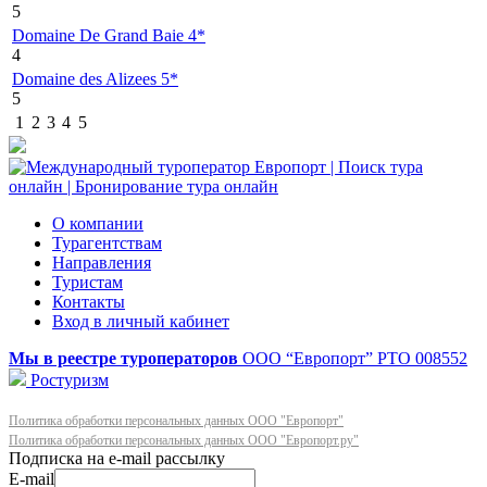
5
Domaine De Grand Baie 4*
4
Domaine des Alizees 5*
5
1
2
3
4
5
О компании
Турагентствам
Направления
Туристам
Контакты
Вход в личный кабинет
Мы в реестре туроператоров
ООО “Европорт”
РТО 008552
Ростуризм
Политика обработки персональных данных ООО "Европорт"
Политика обработки персональных данных ООО "Европорт.ру"
E-mail