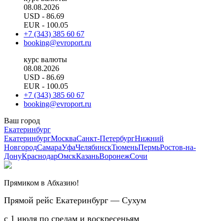
08.08.2026
USD
- 86.69
EUR
- 100.05
+7 (343) 385 60 67
booking@evroport.ru
курс валюты
08.08.2026
USD
- 86.69
EUR
- 100.05
+7 (343) 385 60 67
booking@evroport.ru
Ваш город
Екатеринбург
Екатеринбург
Москва
Санкт-Петербург
Нижний
Новгород
Самара
Уфа
Челябинск
Тюмень
Пермь
Ростов-на-
Дону
Краснодар
Омск
Казань
Воронеж
Сочи
Прямиком в Абхазию!
Прямой рейс Екатеринбург — Сухум
с 1 июля по средам и воскресеньям