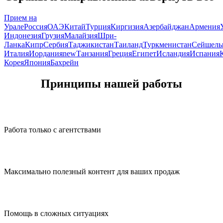
Прием на
Урале
Россия
ОАЭ
Китай
Турция
Киргизия
Азербайджан
Армения
Индонезия
Грузия
Малайзия
Шри-
Ланка
Кипр
Сербия
Таджикистан
Таиланд
Туркменистан
Сейшел
Италия
Иордания
new
Танзания
Греция
Египет
Исландия
Испания
Корея
Япония
Бахрейн
Принципы нашей работы
Работа только с агентствами
Максимально полезный контент для ваших продаж
Помощь в сложных ситуациях