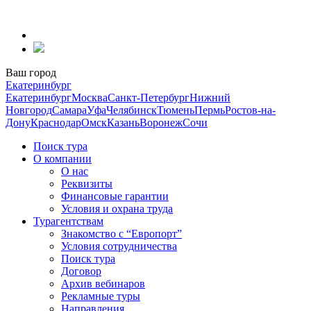
Перейти
к
содержанию
Ваш город
Екатеринбург
Екатеринбург
Москва
Санкт-Петербург
Нижний
Новгород
Самара
Уфа
Челябинск
Тюмень
Пермь
Ростов-на-
Дону
Краснодар
Омск
Казань
Воронеж
Сочи
Поиск тура
О компании
О нас
Реквизиты
Финансовые гарантии
Условия и охрана труда
Турагентствам
Знакомство с “Европорт”
Условия сотрудничества
Поиск тура
Договор
Архив вебинаров
Рекламные туры
Направления