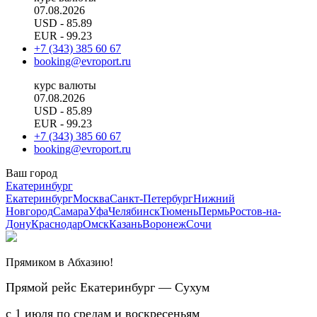
07.08.2026
USD
- 85.89
EUR
- 99.23
+7 (343) 385 60 67
booking@evroport.ru
курс валюты
07.08.2026
USD
- 85.89
EUR
- 99.23
+7 (343) 385 60 67
booking@evroport.ru
Ваш город
Екатеринбург
Екатеринбург
Москва
Санкт-Петербург
Нижний
Новгород
Самара
Уфа
Челябинск
Тюмень
Пермь
Ростов-на-
Дону
Краснодар
Омск
Казань
Воронеж
Сочи
Прямиком в Абхазию!
Прямой рейс Екатеринбург — Сухум
с 1 июля по средам и воскресеньям