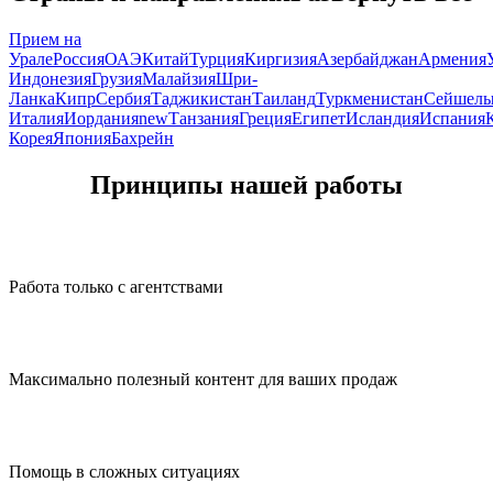
Прием на
Урале
Россия
ОАЭ
Китай
Турция
Киргизия
Азербайджан
Армения
Индонезия
Грузия
Малайзия
Шри-
Ланка
Кипр
Сербия
Таджикистан
Таиланд
Туркменистан
Сейшел
Италия
Иордания
new
Танзания
Греция
Египет
Исландия
Испания
Корея
Япония
Бахрейн
Принципы нашей работы
Работа только с агентствами
Максимально полезный контент для ваших продаж
Помощь в сложных ситуациях