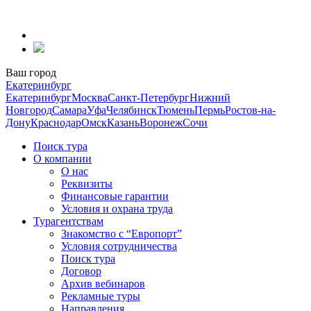
Перейти
к
содержанию
Ваш город
Екатеринбург
Екатеринбург
Москва
Санкт-Петербург
Нижний
Новгород
Самара
Уфа
Челябинск
Тюмень
Пермь
Ростов-на-
Дону
Краснодар
Омск
Казань
Воронеж
Сочи
Поиск тура
О компании
О нас
Реквизиты
Финансовые гарантии
Условия и охрана труда
Турагентствам
Знакомство с “Европорт”
Условия сотрудничества
Поиск тура
Договор
Архив вебинаров
Рекламные туры
Направления