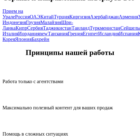
Прием на
Урале
Россия
ОАЭ
Китай
Турция
Киргизия
Азербайджан
Армения
Индонезия
Грузия
Малайзия
Шри-
Ланка
Кипр
Сербия
Таджикистан
Таиланд
Туркменистан
Сейшел
Италия
Иордания
new
Танзания
Греция
Египет
Исландия
Испания
Корея
Япония
Бахрейн
Принципы нашей работы
Работа только с агентствами
Максимально полезный контент для ваших продаж
Помощь в сложных ситуациях