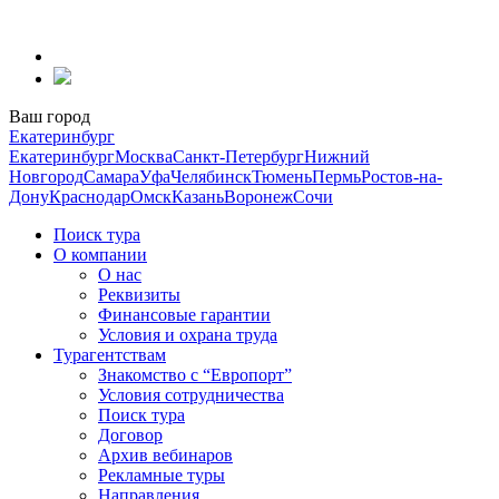
Перейти
к
содержанию
Ваш город
Екатеринбург
Екатеринбург
Москва
Санкт-Петербург
Нижний
Новгород
Самара
Уфа
Челябинск
Тюмень
Пермь
Ростов-на-
Дону
Краснодар
Омск
Казань
Воронеж
Сочи
Поиск тура
О компании
О нас
Реквизиты
Финансовые гарантии
Условия и охрана труда
Турагентствам
Знакомство с “Европорт”
Условия сотрудничества
Поиск тура
Договор
Архив вебинаров
Рекламные туры
Направления