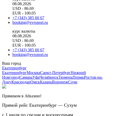
08.08.2026
USD
- 86.69
EUR
- 100.05
+7 (343) 385 60 67
booking@evroport.ru
курс валюты
08.08.2026
USD
- 86.69
EUR
- 100.05
+7 (343) 385 60 67
booking@evroport.ru
Ваш город
Екатеринбург
Екатеринбург
Москва
Санкт-Петербург
Нижний
Новгород
Самара
Уфа
Челябинск
Тюмень
Пермь
Ростов-на-
Дону
Краснодар
Омск
Казань
Воронеж
Сочи
Прямиком в Абхазию!
Прямой рейс Екатеринбург — Сухум
с 1 июля по средам и воскресеньям