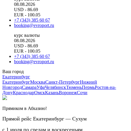
08.08.2026
USD
- 86.69
EUR
- 100.05
+7 (343) 385 60 67
booking@evroport.ru
курс валюты
08.08.2026
USD
- 86.69
EUR
- 100.05
+7 (343) 385 60 67
booking@evroport.ru
Ваш город
Екатеринбург
Екатеринбург
Москва
Санкт-Петербург
Нижний
Новгород
Самара
Уфа
Челябинск
Тюмень
Пермь
Ростов-на-
Дону
Краснодар
Омск
Казань
Воронеж
Сочи
Прямиком в Абхазию!
Прямой рейс Екатеринбург — Сухум
с 1 июля по средам и воскресеньям