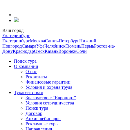
Перейти
к
содержанию
Ваш город
Екатеринбург
Екатеринбург
Москва
Санкт-Петербург
Нижний
Новгород
Самара
Уфа
Челябинск
Тюмень
Пермь
Ростов-на-
Дону
Краснодар
Омск
Казань
Воронеж
Сочи
Поиск тура
О компании
О нас
Реквизиты
Финансовые гарантии
Условия и охрана труда
Турагентствам
Знакомство с “Европорт”
Условия сотрудничества
Поиск тура
Договор
Архив вебинаров
Рекламные туры
Направления