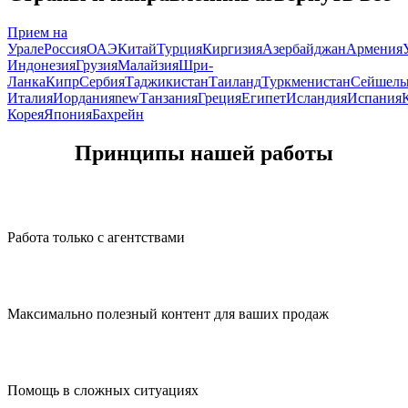
Прием на
Урале
Россия
ОАЭ
Китай
Турция
Киргизия
Азербайджан
Армения
Индонезия
Грузия
Малайзия
Шри-
Ланка
Кипр
Сербия
Таджикистан
Таиланд
Туркменистан
Сейшел
Италия
Иордания
new
Танзания
Греция
Египет
Исландия
Испания
Корея
Япония
Бахрейн
Принципы нашей работы
Работа только с агентствами
Максимально полезный контент для ваших продаж
Помощь в сложных ситуациях